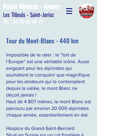
Relais Motards - Annecy
Les Tilleuls - Saint-Jorioz
Tel :
04 50 68 60 19
Tour du Mont-Blanc - 440 km
Impossible de le rater : le “toit de
l’Europe” est une véritable icône. Aussi
exigeant pour les alpinistes qui
souhaitent le conquérir que magnifique
pour les amateurs qui le contemplent
depuis la vallée, le mont Blanc ne
déçoit jamais !
Haut de 4 807 mètres, le mont Blanc est
parcouru par environ 20 000 alpinistes
chaque année, essentiellement en été.
Hospice du Grand-Saint-Bernard
Situé en Suisse sur un col frontière à