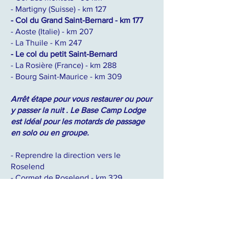
- Martigny (Suisse) - km 127
- Col du Grand Saint-Bernard - km 177
- Aoste (Italie) - km 207
- La Thuile - Km 247
- Le col du petit Saint-Bernard
- La Rosière (France) - km 288
- Bourg Saint-Maurice - km 309
Arrêt étape pour vous restaurer ou pour
y passer la nuit . Le Base Camp Lodge
est idéal pour les
motards de passage
en solo ou en groupe.
- Reprendre la direction vers le
Roselend
- Cormet de Roselend - km 329
- Beaufort - km 349
- Albertville - km 368
- Saint-Pierre d'Albigny - km 417
- Col de Leschaux - km 427